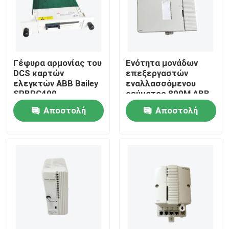
Γέφυρα αρμονίας του
Ενότητα μονάδων
DCS καρτών
επεξεργαστών
ελεγκτών ABB Bailey
εναλλασσόμενου
SPBRC400
ρεύματος 800M ABB
PM891K01
Αποστολή
Αποστολή
3BSE053241R1
ερώτησης
ερώτησης
Σπίτι
Προϊόντα
Σχετικά με εμάς