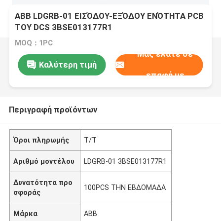
ABB LDGRB-01 ΕΙΣΌΔΟΥ-ΕΞΌΔΟΥ ΕΝΌΤΗΤΑ PCB
ΤΟΥ DCS 3BSE013177R1
MOQ：1PC
Μας ελάτε σε
Καλύτερη τιμή
επαφή με
Περιγραφή προϊόντων
Όροι πληρωμής
T/T
Αριθμό μοντέλου
LDGRB-01 3BSE013177R1
Δυνατότητα προ
100PCS ΤΗΝ ΕΒΔΟΜΑΔΑ
σφοράς
Μάρκα
ABB