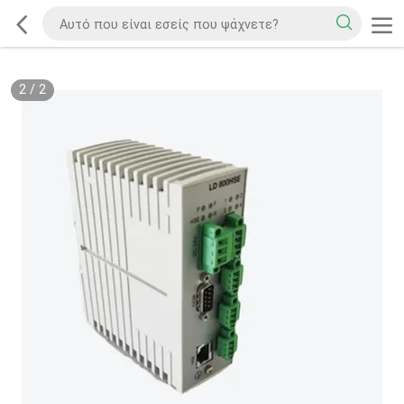
2
/
2