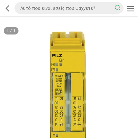
1
/
1