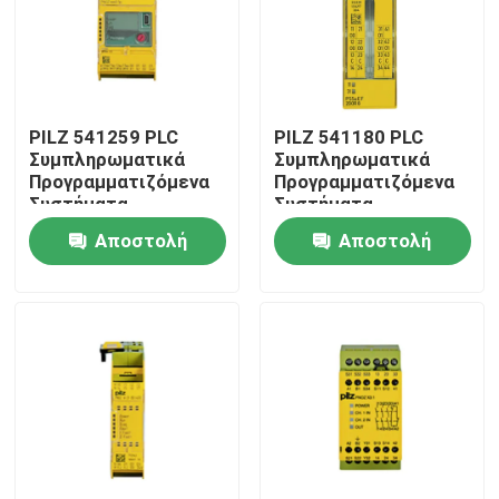
PILZ 541259 PLC
PILZ 541180 PLC
Συμπληρωματικά
Συμπληρωματικά
Προγραμματιζόμενα
Προγραμματιζόμενα
Συστήματα
Συστήματα
Ασφάλειας Υψηλής
Ασφάλειας Υψηλής
Αποστολή
Αποστολή
Ποιότητας Αρχικό
Ποιότητας Αρχικό
Αποθεματικό
Αποθεματικό
ερώτησης
ερώτησης
Σπίτι
Προϊόντα
Σχετικά με εμάς