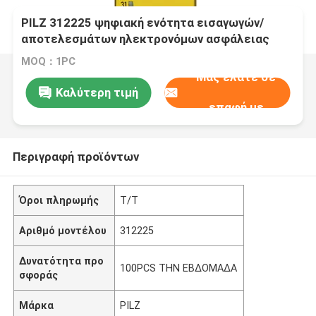
PILZ 312225 ψηφιακή ενότητα εισαγωγών/
αποτελεσμάτων ηλεκτρονόμων ασφάλειας
PNOZ
MOQ：1PC
Μας ελάτε σε
Καλύτερη τιμή
επαφή με
Περιγραφή προϊόντων
Όροι πληρωμής
T/T
Αριθμό μοντέλου
312225
Δυνατότητα προ
100PCS ΤΗΝ ΕΒΔΟΜΑΔΑ
σφοράς
Μάρκα
PILZ