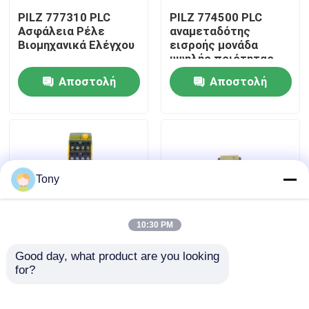
PILZ 777310 PLC
PILZ 774500 PLC
Ασφάλεια Ρέλε
αναμεταδότης
Επισκεψή εργοστασίου
Βιομηχανικά Ελέγχου
εισροής μονάδα
υψηλής ποιότητας
αρχικό απόθεμα
Αποστολή
Αποστολή
Έλεγχος ποιότητας
ερώτησης
ερώτησης
Επικοινωνήστε μαζί μας
Ζητήστε μια προσφορά
Tony
Προγραμματίσημο PLC ελεγκτών λογικής
10:30 PM
Good day, what product are you looking 
Ενότητα PLC Άλλεν Bradley
PILZ 773536 PLC
Μονάδα εισόδου
for?
Αρχική νέα μονάδα
αναμεταδόχου
αναμετάδοσης
ασφαλείας PILZ
ασφάλειας
540321
Μονάδα PLC ABB