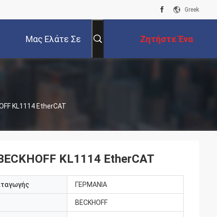
Greek
Μας Ελάτε Σε
Ζητήστε Ένα
Επαφή Με
Απόσπασμα
OFF KL1114 EtherCAT
 BECKHOFF KL1114 EtherCAT
αταγωγής
ΓΕΡΜΑΝΙΑ
BECKHOFF