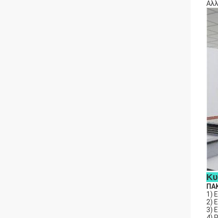
Αλλ
Κυ
ΠΑΚ
1) 
2) 
3) 
4) 