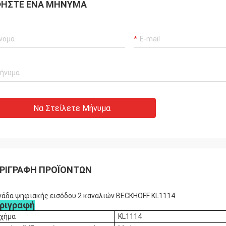
ΉΣΤΕ ΈΝΑ ΜΉΝΥΜΑ
Να Στείλετε Μήνυμα
ΡΙΓΡΑΦΉ ΠΡΟΪΌΝΤΩΝ
άδα ψηφιακής εισόδου 2 καναλιών BECKHOFF KL1114
ριγραφή
χήμα
KL1114