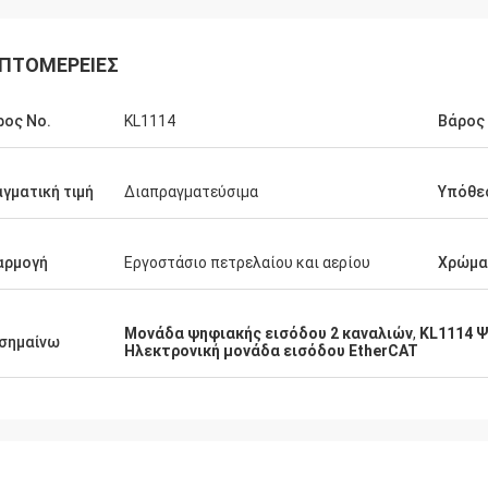
ΠΤΟΜΈΡΕΙΕΣ
ος Νο.
KL1114
Βάρος
γματική τιμή
Διαπραγματεύσιμα
Υπόθε
αρμογή
Εργοστάσιο πετρελαίου και αερίου
Χρώμα
Μονάδα ψηφιακής εισόδου 2 καναλιών
,
KL1114 Ψ
σημαίνω
Ηλεκτρονική μονάδα εισόδου EtherCAT