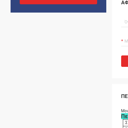
ΑΦ
ΠΕ
Μον
Πε
Σ