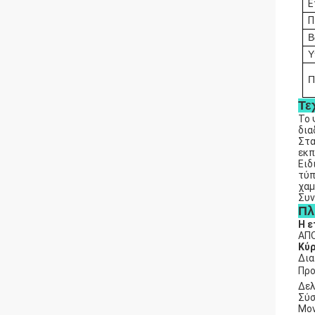
Ε
Π
Β
Υ
Π
Τε
Το 
δια
Στα
εκπ
Ειδ
τύπ
χαμ
Συν
Πλ
Η ε
ΑΠΟ
Κύρ
∆ια
Πρ
Δελ
Σύσ
Μον