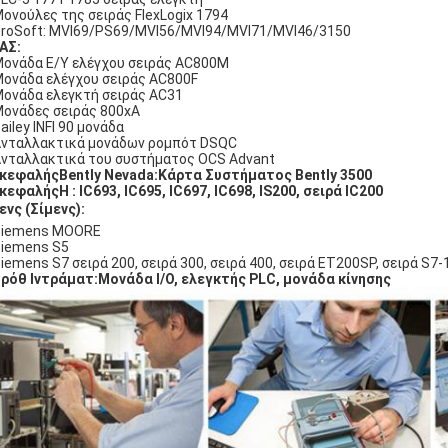
Μονούλες της σειράς FlexLogix 1794
ProSoft: MVI69/PS69/MVI56/MVI94/MVI71/MVI46/3150
ΑΣ:
Μονάδα Ε/Υ ελέγχου σειράς AC800M
Μονάδα ελέγχου σειράς AC800F
Μονάδα ελεγκτή σειράς AC31
Μονάδες σειράς 800xA
Bailey INFI 90 μονάδα
Ανταλλακτικά μονάδων ρομπότ DSQC
Ανταλλακτικά του συστήματος OCS Advant
ικεφαλής
Bently Nevada:Κάρτα Συστήματος Bently 3500
ικεφαλής
Η : IC693, IC695, IC697, IC698, IS200, σειρά IC200
μενς (Σίμενς):
Siemens MOORE
Siemens S5
Siemens S7 σειρά 200, σειρά 300, σειρά 400, σειρά ET200SP, σειρά S7-
ρόθ Ιντράματ:Μονάδα I/O, ελεγκτής PLC, μονάδα κίνησης