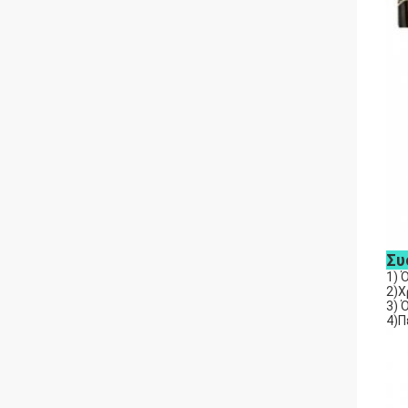
Συ
1) 
2)Χ
3) 
4)Π