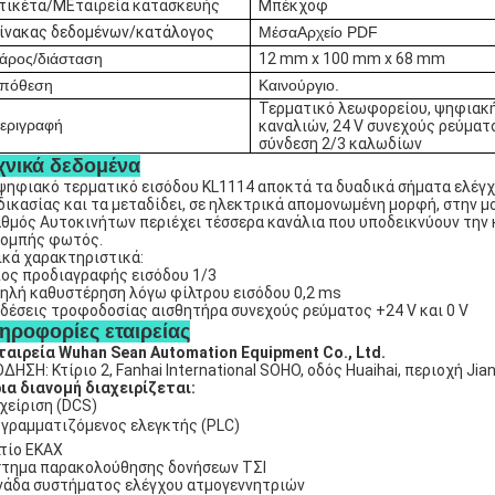
τικέτα/Μ
Εταιρεία κατασκευής
Μπέκχοφ
ίνακας δεδομένων/κατάλογος
Μέσα
Αρχείο PDF
άρος/διάσταση
12 mm x 100 mm x 68 mm
πόθεση
Καινούργιο.
Τερματικό λεωφορείου, ψηφιακή
εριγραφή
καναλιών, 24 V συνεχούς ρεύματο
σύνδεση 2/3 καλωδίων
χνικά δεδομένα
ψηφιακό τερματικό εισόδου KL1114 αποκτά τα δυαδικά σήματα ελέγχ
δικασίας και τα μεταδίδει, σε ηλεκτρικά απομονωμένη μορφή, στην
θμός Αυτοκινήτων περιέχει τέσσερα κανάλια που υποδεικνύουν την 
ομπής φωτός.
ικά χαρακτηριστικά:
ος προδιαγραφής εισόδου 1/3
ηλή καθυστέρηση λόγω φίλτρου εισόδου 0,2 ms
δέσεις τροφοδοσίας αισθητήρα συνεχούς ρεύματος +24 V και 0 V
ηροφορίες εταιρείας
ταιρεία Wuhan Sean Automation Equipment Co., Ltd.
ΔΗΣΗ: Κτίριο 2, Fanhai International SOHO, οδός Huaihai, περιοχή Jia
ια διανομή διαχειρίζεται:
χείριση (DCS)
ογραμματιζόμενος ελεγκτής (PLC)
τίο ΕΚΑΧ
τημα παρακολούθησης δονήσεων ΤΣΙ
άδα συστήματος ελέγχου ατμογεννητριών