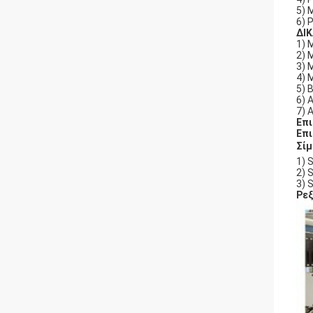
5) 
6) 
∆ΙΚ
1) 
2) 
3) 
4) 
5) 
6) 
7) 
Επ
Επ
Σί
1) 
2) 
3) 
Ρεξ