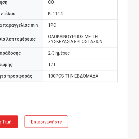
ηση
CO
οντέλου
KL1114
 παραγγελίας min
1PC
ΟΛΟΚΑΙΝΟΥΡΓΙΟΣ ΜΕ ΤΗ
ία λεπτομέρειες
ΣΥΣΚΕΥΑΣΙΑ ΕΡΓΟΣΤΑΣΙΩΝ
παράδοσης
2-3 ημέρες
ρωμής
T/T
ητα προσφοράς
100PCS ΤΗΝ ΕΒΔΟΜΑΔΑ
η Τιμή
Επικοινωνήστε