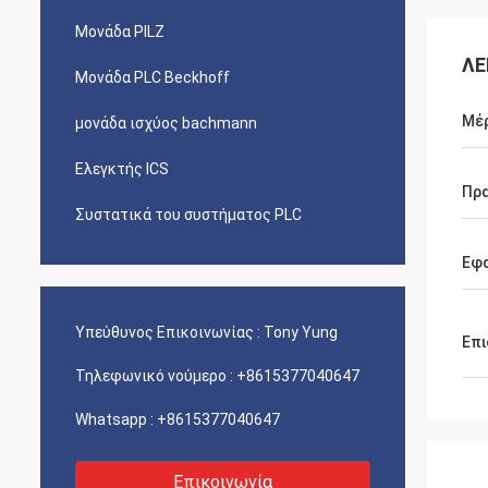
Μονάδα PILZ
ΛΕ
Μονάδα PLC Beckhoff
Μέρ
μονάδα ισχύος bachmann
Ελεγκτής ICS
Πρα
Συστατικά του συστήματος PLC
Εφ
Υπεύθυνος Επικοινωνίας :
Tony Yung
Επι
Τηλεφωνικό νούμερο :
+8615377040647
Whatsapp :
+8615377040647
Επικοινωνία