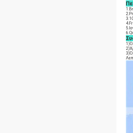
Πε
1.B
2.P
3.1
4.F
5.l
6.Q
Συ
1)Ό
2)Χ
3)Ό
Λεπ