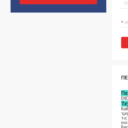
ΠΕ
Πε
ΕΝΌ
Τε
Καθ
τμη
τις
ενο
Bac