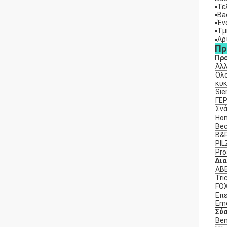
▪Τε
▪Ba
▪Έν
▪Τμ
▪Αρ
Πρ
Προ
Άλλ
Ολ
κυ
Si
ΓΕ
Σνά
Hon
Bec
B&
PIL
Pro
Δια
AB
Tri
FO
Επε
Em
Σύσ
Ben