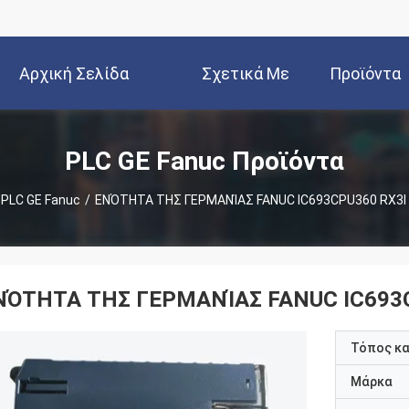
Αρχική Σελίδα
Σχετικά Με
Προϊόντα
Εμάς
PLC GE Fanuc Προϊόντα
PLC GE Fanuc
/
ΕΝΌΤΗΤΑ ΤΗΣ ΓΕΡΜΑΝΊΑΣ FANUC IC693CPU360 RX3I
ΝΌΤΗΤΑ ΤΗΣ ΓΕΡΜΑΝΊΑΣ FANUC IC693C
Τόπος κ
Μάρκα