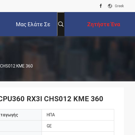
Greek
Μας Ελάτε Σε
Ζητήστε Ένα
Επαφή Με
Απόσπασμα
 CHS012 ΚΜΕ 360
PU360 RX3I CHS012 ΚΜΕ 360
αταγωγής
ΗΠΑ
GE