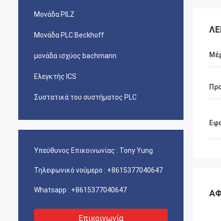
Μονάδα PILZ
ΛΕ
Μονάδα PLC Beckhoff
Μέρ
μονάδα ισχύος bachmann
Ελεγκτής ICS
Πρα
Συστατικά του συστήματος PLC
Εφ
Υπεύθυνος Επικοινωνίας :
Tony Yung
Τηλεφωνικό νούμερο :
+8615377040647
Whatsapp :
+8615377040647
ΑΦ
Επικοινωνία