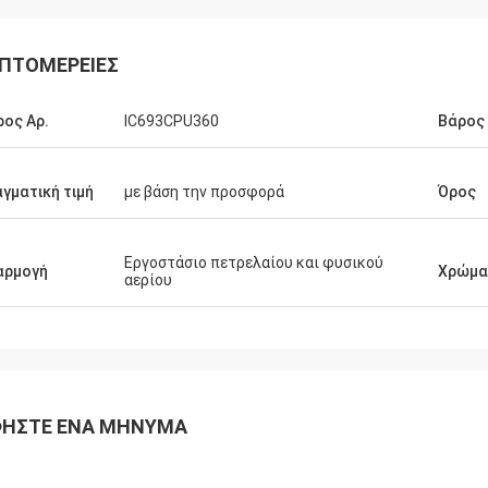
ΠΤΟΜΈΡΕΙΕΣ
ος Αρ.
IC693CPU360
Βάρος
γματική τιμή
με βάση την προσφορά
Όρος
Εργοστάσιο πετρελαίου και φυσικού
αρμογή
Χρώμα
αερίου
ΉΣΤΕ ΈΝΑ ΜΉΝΥΜΑ