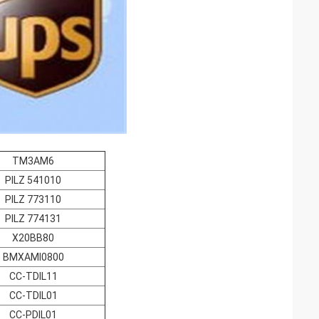
TM3AM6
PILZ 541010
PILZ 773110
PILZ 774131
X20BB80
BMXAMI0800
CC-TDIL11
CC-TDIL01
CC-PDIL01