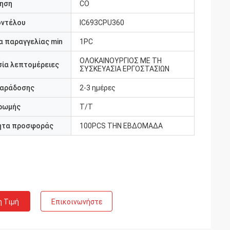
ηση
CO
οντέλου
IC693CPU360
 παραγγελίας min
1PC
ΟΛΟΚΑΙΝΟΥΡΓΙΟΣ ΜΕ ΤΗ
ία λεπτομέρειες
ΣΥΣΚΕΥΑΣΙΑ ΕΡΓΟΣΤΑΣΙΩΝ
παράδοσης
2-3 ημέρες
ρωμής
T/T
ητα προσφοράς
100PCS ΤΗΝ ΕΒΔΟΜΑΔΑ
η Τιμή
Επικοινωνήστε