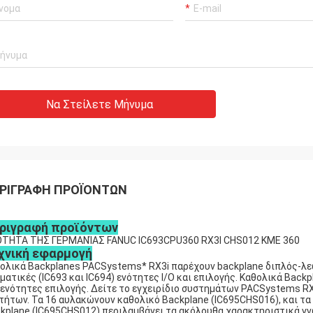
Να Στείλετε Μήνυμα
ΡΙΓΡΑΦΉ ΠΡΟΪΌΝΤΩΝ
ριγραφή προϊόντων
ΤΗΤΑ ΤΗΣ ΓΕΡΜΑΝΊΑΣ FANUC IC693CPU360 RX3I CHS012 ΚΜΕ 360
χνική εφαρμογή
ολικά Backplanes PACSystems* RX3i παρέχουν backplane διπλός-λεω
ματικές (IC693 και IC694) ενότητες I/O και επιλογής. Καθολικά Backp
 ενότητες επιλογής. Δείτε το εγχειρίδιο συστημάτων PACSystems RX
τήτων. Τα 16 αυλακώνουν καθολικό Backplane (IC695CHS016), και τα
kplane (IC695CHS012) περιλαμβάνει τα ακόλουθα χαρακτηριστικά γ