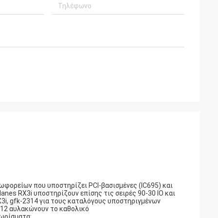
φορείων που υποστηρίζει PCI-βασισμένες (IC695) και
lanes RX3i υποστηρίζουν επίσης τις σειρές 90-30 IO και
3i, gfk-2314 για τους καταλόγους υποστηριγμένων
 12 αυλακώνουν το καθολικό
νωρίσματα: