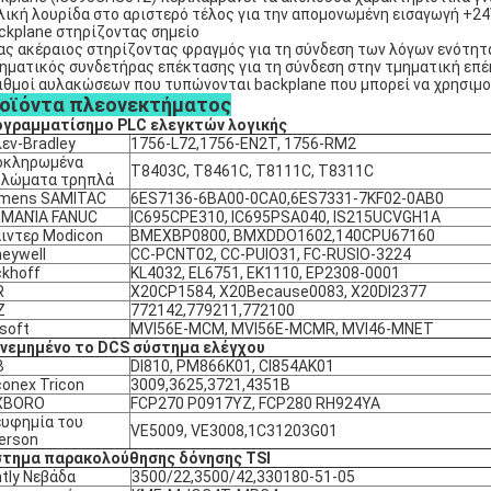
λική λουρίδα στο αριστερό τέλος για την απομονωμένη εισαγωγή +2
ckplane στηρίζοντας σημείο
ας ακέραιος στηρίζοντας φραγμός για τη σύνδεση των λόγων ενότη
ηματικός συνδετήρας επέκτασης για τη σύνδεση στην τμηματική επέ
ιθμοί αυλακώσεων που τυπώνονται backplane που μπορεί να χρησιμο
οϊόντα
πλεονεκτήματος
γραμματίσημο PLC ελεγκτών λογικής
εν-Bradley
1756-L72,1756-EN2T, 1756-RM2
οκληρωμένα
T8403C, T8461C, T8111C, T8311C
κλώματα τρηπλά
emens SAMITAC
6ES7136-6BA00-0CA0,6ES7331-7KF02-0AB0
ΡΜΑΝΊΑ FANUC
IC695CPE310, IC695PSA040, IS215UCVGH1A
ιντερ Modicon
BMEXBP0800, BMXDDO1602,140CPU67160
eywell
CC-PCNT02, CC-PUIO31, FC-RUSIO-3224
khoff
KL4032, EL6751, EK1110, EP2308-0001
R
X20CP1584, X20Because0083, X20DI2377
Z
772142,779211,772100
soft
MVI56E-MCM, MVI56E-MCMR, MVI46-MNET
νεμημένο το DCS σύστημα ελέγχου
B
DI810, PM866K01, CI854AK01
conex Tricon
3009,3625,3721,4351B
XBORO
FCP270 P0917YZ, FCP280 RH924YA
υφημία του
VE5009, VE3008,1C31203G01
erson
τημα παρακολούθησης δόνησης TSI
tly Νεβάδα
3500/22,3500/42,330180-51-05