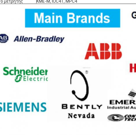
ro μετρητής
ΚΜΕ-Μ, IOC4T, MPC4