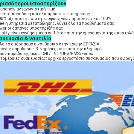
ρισσότεροι υποστηρίζουν
randnew ανταγωνιστική τιμή.
rompt παράδοση και αξιοπρόσεκτες υπηρεσίες.
00% αξιόπιστη ποιότητα ύψους νέων προϊόντων και 100%.
ree η υπηρεσία μεταπώλησης, λύνει όλα τα προβλήματά σας.
ower οι δαπάνες υποστήριξής σας
uality είναι εγγύηση μέσα σε 1 έτος από την ημερομηνία της αποστολή
σκευασία & ναυτιλία
λο το απόσπασμα είναι βασικό στην πρώην-ΕΡΓΑΣΙΑ
ρόνος παράδοσης: 3-5 ημέρες μετά από την πληρωμή
ρος παράδοσης μέσω DHL/TNT/UPS/EMS/Fedex.
τομέρειες συσκευασίας: αρχικό εργοστάσιο συσκευασίας που σφραγ