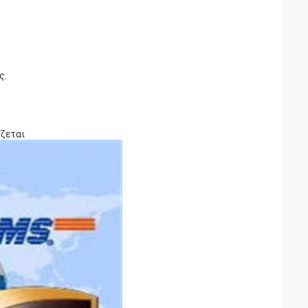
ς.
ίζεται