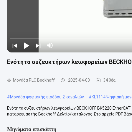
Ενότητα συζευκτήρων λεωφορείων BECKHOF
Μονάδα PLC Beckhoff
2025-04-03
34 θέα
#
Μονάδα ψηφιακής εισόδου 2 καναλιών
#
KL1114 Ψηφιακή μον
Ενότητα συζευκτήρων λεωφορείων BECKHOFF BK5220 EtherCAT 
κατασκευαστής Beckhoff Δελτίο/κατάλογος Στο αρχείο PDF Βάρος/δ
Μηνύματα επισκέπτη