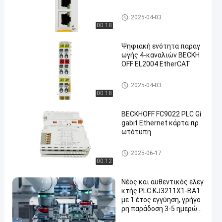
Μονάδα PLC Beckhoff
2025-04-03
00:18
Ψηφιακή ενότητα παραγ
ωγής 4-καναλιών BECKH
OFF EL2004 EtherCAT
Μονάδα PLC Beckhoff
2025-04-03
00:18
BECKHOFF FC9022 PLC Gi
gabit Ethernet κάρτα πρ
ωτότυπη
Μονάδα PLC Beckhoff
2025-06-17
00:12
Νέος και αυθεντικός ελεγ
κτής PLC KJ3211X1-BA1
με 1 έτος εγγύηση, γρήγο
ρη παράδοση 3-5 ημερών
και 24ωρη online εξυπηρέ