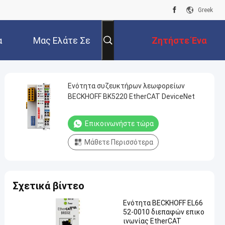
Greek
α
Μας Ελάτε Σε
Ζητήστε Ένα
Επαφή Με
Απόσπασμα
Ενότητα συζευκτήρων λεωφορείων
BECKHOFF BK5220 EtherCAT DeviceNet
Επικοινωνήστε τώρα
Μάθετε Περισσότερα
Σχετικά βίντεο
Ενότητα BECKHOFF EL66
52-0010 διεπαφών επικο
ινωνίας EtherCAT